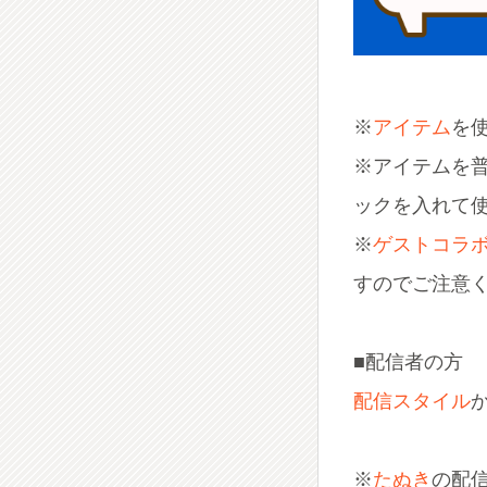
※
アイテム
を
※アイテムを
ックを入れて
※
ゲストコラ
すのでご注意
■配信者の方
配信スタイル
※
たぬき
の配